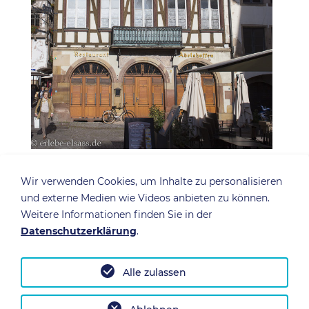
Strasbourg als freie Reichsstadt
Wir verwenden Cookies, um Inhalte zu personalisieren
und externe Medien wie Videos anbieten zu können.
Weitere Informationen finden Sie in der
Dabei sind es die Straßburger gewohnt, ihr
Datenschutzerklärung
.
Schicksal selbst in die Hand zu nehmen. In
früheren Jahrhunderten schlugen sie die
Herrschaftsgewalt der Bischöfe nieder und
Alle zulassen
erstritten sich das Privileg einer freien Reichsstadt.
Der wachsende Einfluss der Zünfte und die