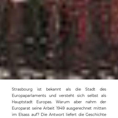
Strasbourg – die
Strasbourg ist bekannt als die Stadt des
Hauptstadt Europas
Europaparlaments und versteht sich selbst als
Hauptstadt Europas. Warum aber nahm der
Stadt des Europaparlaments, des
Europarat seine Arbeit 1949 ausgerechnet mitten
Buchdrucks und der Marseillaise
im Elsass auf? Die Antwort liefert die Geschichte